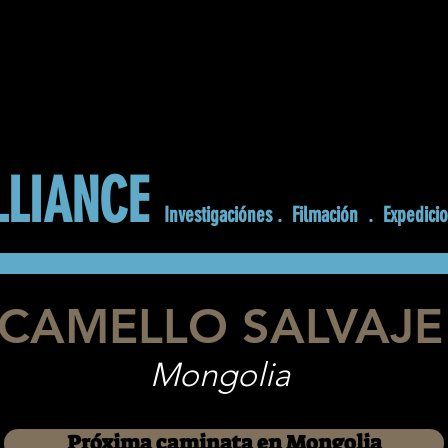
LLIANCE
Investigaciónes
. Filmación . Expedici
FOTOS
VIDEOS
NOSOTROS
Camello
CAMELLO SALVAJE
Mongolia
Próxima caminata en Mongolia