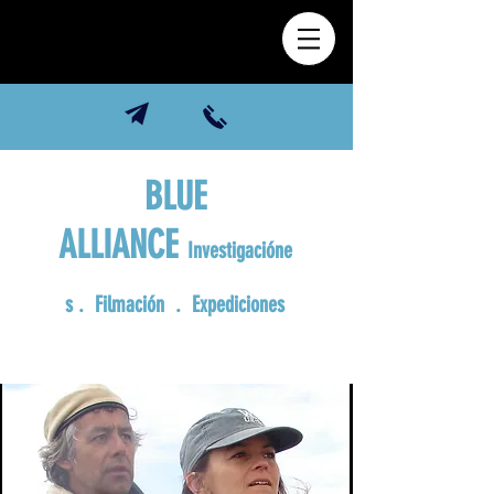
BLUE
ALLIANCE
Investigacióne
s
. Filmación . Expediciones