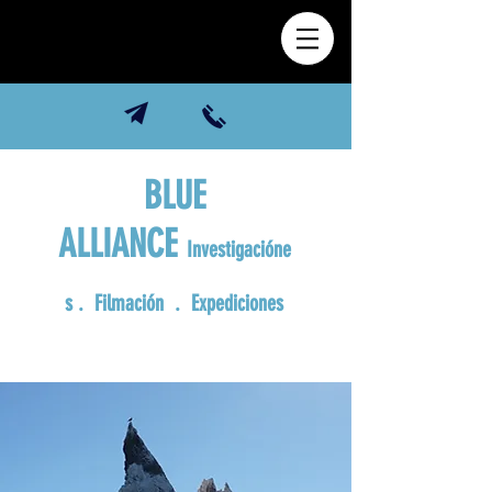
BLUE
ALLIANCE
Investigacióne
s
. Filmación . Expediciones