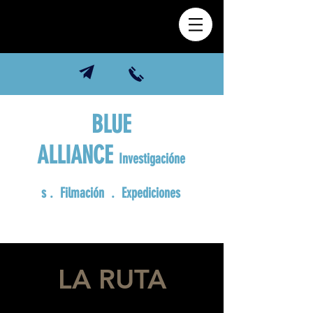
BLUE
ALLIANCE
Investigacióne
s
. Filmación . Expediciones
LA RUTA