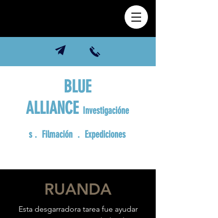
BLUE
ALLIANCE
Investigacióne
s
. Filmación . Expediciones
RUANDA
Esta desgarradora tarea fue ayudar