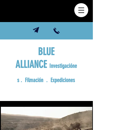
BLUE
ALLIANCE
Investigacióne
s
. Filmación . Expediciones