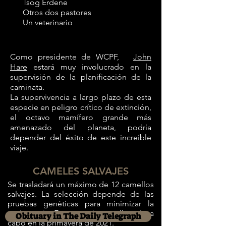
Tsog Erdene
Otros dos pastores
Un veterinario
Como presidente de WCPF,
John
Hare
estará muy involucrado en la
supervisión de la planificación de la
caminata.
La supervivencia a largo plazo de esta
especie en peligro crítico de extinción,
el octavo mamífero grande más
amenazado del planeta, podría
depender del éxito de este increíble
viaje.
CAMELES SALVAJES
Se trasladará un máximo de 12 camellos
salvajes. La selección depende de las
pruebas genéticas para minimizar la
endogamia. Estas pruebas se llevarán a
Obituary in The Daily Telegraph
cabo en la primavera de 2021.