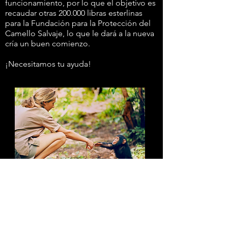
funcionamiento, por lo que el objetivo es
recaudar otras 200.000 libras esterlinas
para la Fundación para la Protección del
Camello Salvaje, lo que le dará a la nueva
cría un buen comienzo.
¡Necesitamos tu ayuda!
Mensaje de voz del Excmo. Patrón
vitalicio:
Dra. Jane Goodall DBE