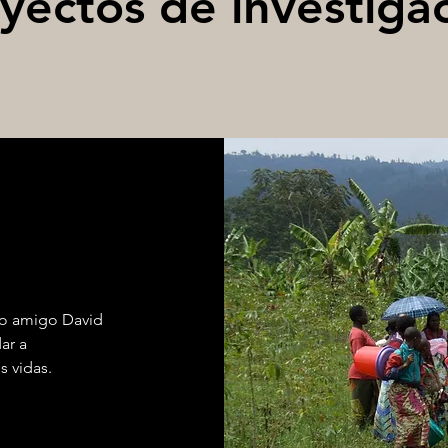
yectos de investiga
tro amigo David
ar a
s vidas.