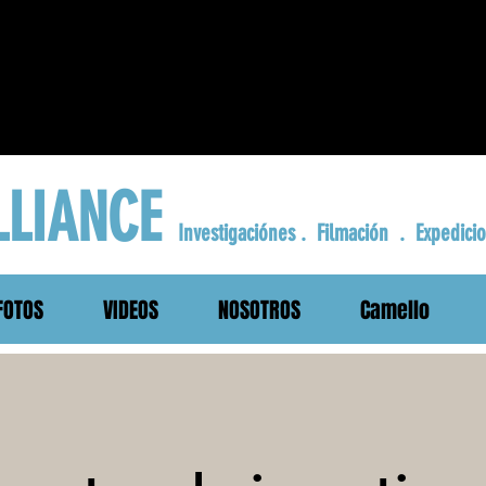
LLIANCE
Investigaciónes
. Filmación . Expedici
FOTOS
VIDEOS
NOSOTROS
Camello